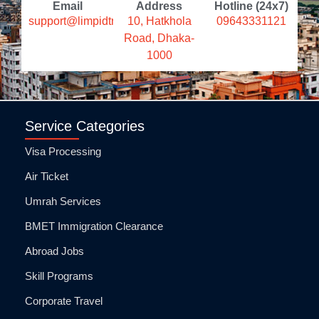
Email
Address
Hotline (24x7)
support@limpidtravels.com
10, Hatkhola
09643331121
Road, Dhaka-
1000
Service Categories
Visa Processing
Air Ticket
Umrah Services
BMET Immigration Clearance
Abroad Jobs
Skill Programs
Corporate Travel