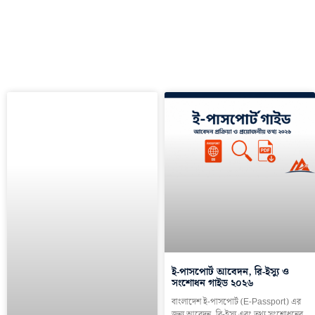
ই-পাসপোর্ট আবেদন, রি-ইস্যু ও
সংশোধন গাইড ২০২৬
বাংলাদেশ ই-পাসপোর্ট (E-Passport) এর
জন্য আবেদন, রি-ইস্যু এবং তথ্য সংশোধনের