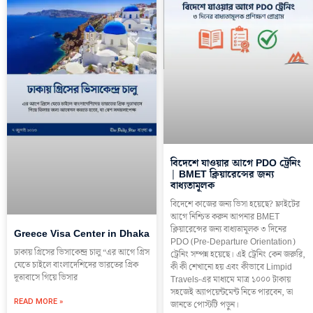
বিদেশে যাওয়ার আগে PDO ট্রেনিং
| BMET ক্লিয়ারেন্সের জন্য
বাধ্যতামূলক
বিদেশে কাজের জন্য ভিসা হয়েছে? ফ্লাইটের
আগে নিশ্চিত করুন আপনার BMET
ক্লিয়ারেন্সের জন্য বাধ্যতামূলক ৩ দিনের
Greece Visa Center in Dhaka
PDO (Pre-Departure Orientation)
ঢাকায় গ্রিসের ভিসাকেন্দ্র চালু “এর আগে গ্রিস
ট্রেনিং সম্পন্ন হয়েছে। এই ট্রেনিং কেন জরুরি,
যেতে চাইলে বাংলাদেশিদের ভারতের গ্রিক
কী কী শেখানো হয় এবং কীভাবে Limpid
দূতাবাসে গিয়ে ভিসার
Travels-এর মাধ্যমে মাত্র ১০০০ টাকায়
সহজেই অ্যাপয়েন্টমেন্ট নিতে পারবেন, তা
READ MORE »
জানতে পোস্টটি পড়ুন।