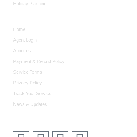
Holiday Planning
Quick Links
Home
Agent Login
About us
Payment & Refund Policy
Service Terms
Privacy Policy
Track Your Service
News & Updates
Follow us on