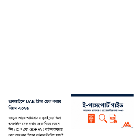
অনলাইনে UAE ভিসা চেক করার
নিয়ম -২০২৬
সংযুক্ত আরব আমিরাত বা দুবাইয়ের ভিসা
অনলাইনে চেক করার সহজ নিয়ম জেনে
নিন। ICP এবং GDRFA পোর্টাল ব্যবহার
করে আপনার ভিসার বর্তমান স্ট্যাটাস যাচাই