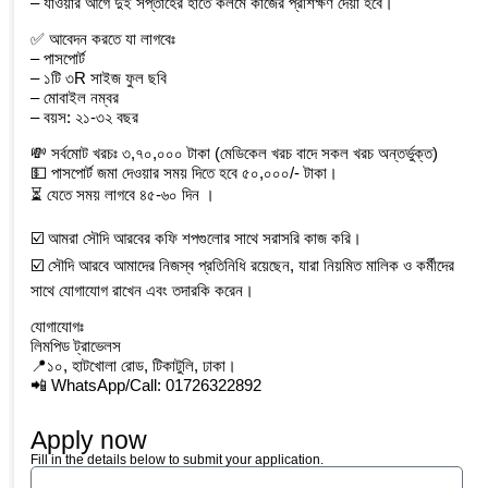
– ⁠যাওয়ার আগে দুই সপ্তাহের হাতে কলমে কাজের প্রশিক্ষণ দেয়া হবে।
✅ আবেদন করতে যা লাগবেঃ
– পাসপোর্ট
– ⁠১টি ৩R সাইজ ফুল ছবি
– ⁠মোবাইল নম্বর
– ⁠বয়স: ২১-৩২ বছর
💸 সর্বমোট খরচঃ ৩,৭০,০০০ টাকা (মেডিকেল খরচ বাদে সকল খরচ অন্তর্ভুক্ত)
💵 পাসপোর্ট জমা দেওয়ার সময় দিতে হবে ৫০,০০০/- টাকা।
⏳ যেতে সময় লাগবে ৪৫-৬০ দিন ।
☑️ আমরা সৌদি আরবের কফি শপগুলোর সাথে সরাসরি কাজ করি।
☑️ সৌদি আরবে আমাদের নিজস্ব প্রতিনিধি রয়েছেন, যারা নিয়মিত মালিক ও কর্মীদের
সাথে যোগাযোগ রাখেন এবং তদারকি করেন।
যোগাযোগঃ
লিমপিড ট্রাভেলস
📍১০, হাটখোলা রোড, টিকাটুলি, ঢাকা।
📲 WhatsApp/Call: 01726322892
Apply now
Fill in the details below to submit your application.