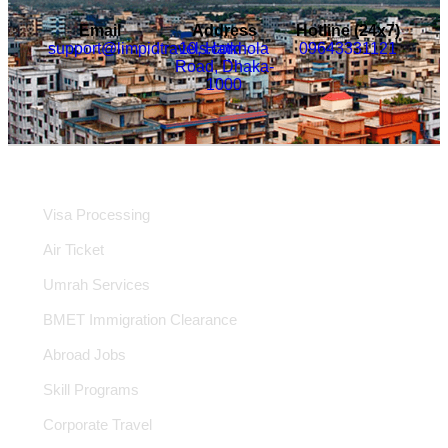
Email
Address
Hotline (24x7)
support@limpidtravels.com
10, Hatkhola
09643331121
Road, Dhaka-
1000
Service Categories
Visa Processing
Air Ticket
Umrah Services
BMET Immigration Clearance
Abroad Jobs
Skill Programs
Corporate Travel