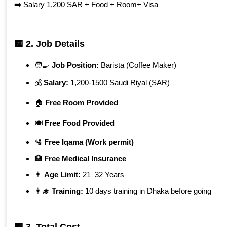
➡️
Salary 1,200 SAR + Food + Room+ Visa
🟨 2.
Job Details
🧑‍🍳
Job Position:
Barista (Coffee Maker)
💰
Salary:
1,200-1500 Saudi Riyal (SAR)
🏠
Free Room Provided
🍽️
Free Food Provided
🛂
Free Iqama (Work permit)
🏥
Free Medical Insurance
👨
Age Limit:
21–32 Years
👨‍🎓
Training:
10 days training in Dhaka before going
🟩 3.
Total Cost